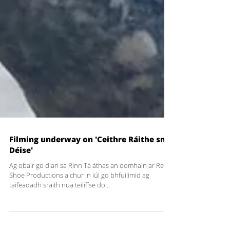
Filming underway on 'Ceithre Ráithe sna
Déise'
Ag obair go dian sa Rinn Tá áthas an domhain ar Red
Shoe Productions a chur in iúl go bhfuilimid ag
taifeadadh sraith nua teilifíse do...