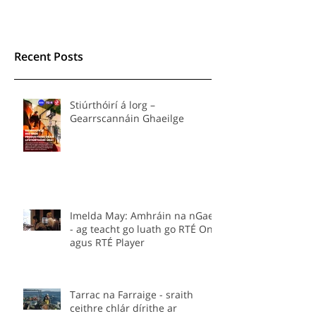
Recent Posts
Stiúrthóirí á lorg –
Gearrscannáin Ghaeilge
Imelda May: Amhráin na nGael
- ag teacht go luath go RTÉ One
agus RTÉ Player
Tarrac na Farraige - sraith