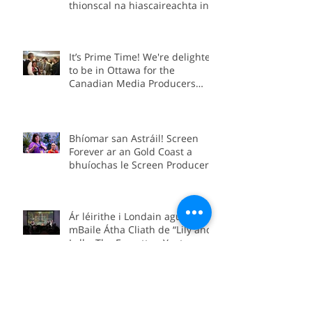
ceithre chlár dírithe ar
thionscal na hiascaireachta in
Éirinn.
It’s Prime Time! We're delighted
to be in Ottawa for the
Canadian Media Producers
Association Prime Time
Conference as part of the Irish
delegation.
Bhíomar san Astráil! Screen
Forever ar an Gold Coast a
bhuíochas le Screen Producers
Ireland agus Screen Producers
Australia.
Ár léirithe i Londain agus i
mBaile Átha Cliath de “Lily and
Lolly: The Forgotten Yeats
Sisters”